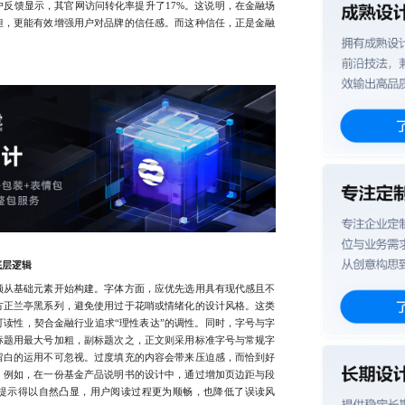
反馈显示，其官网访问转化率提升了17%。这说明，在金融场
担，更能有效增强用户对品牌的信任感。而这种信任，正是金融
。
底层逻辑
从基础元素开始构建。字体方面，应优先选用具有现代感且不
方正兰亭黑系列，避免使用过于花哨或情绪化的设计风格。这类
读性，契合金融行业追求“理性表达”的调性。同时，字号与字
标题用最大号加粗，副标题次之，正文则采用标准字号与常规字
留白的运用不可忽视。过度填充的内容会带来压迫感，而恰到好
。例如，在一份基金产品说明书的设计中，通过增加页边距与段
提示得以自然凸显，用户阅读过程更为顺畅，也降低了误读风