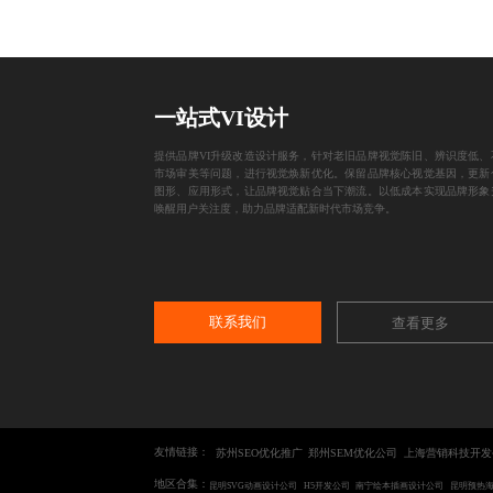
一站式VI设计
提供品牌VI升级改造设计服务，针对老旧品牌视觉陈旧、辨识度低、
市场审美等问题，进行视觉焕新优化。保留品牌核心视觉基因，更新
图形、应用形式，让品牌视觉贴合当下潮流。以低成本实现品牌形象
唤醒用户关注度，助力品牌适配新时代市场竞争。
联系我们
查看更多
友情链接：
苏州SEO优化推广
郑州SEM优化公司
上海营销科技开发
地区合集：
昆明SVG动画设计公司
H5开发公司
南宁绘本插画设计公司
昆明预热