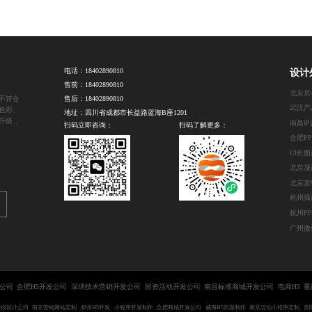
电话：
18402890810
设计
售前：
18402890810
北京后
不符合
售后：
18402890810
武汉产
色彩、
地址：四川省成都市长益路蓝海B座1201
升级，
南昌I
扫码立即咨询：
扫码了解更多：
合肥P
UI长
北京营
杭州插
杭州P
公司
合肥H5开发公司
深圳技术营销开发公司
留资活动开发公司
南昌标准商城开发公司
电商H5
重
海报设计公司
南京营销网站定制
郑州H5开发
小程序开发制作
合肥商城开发公司
威海H5页面制作
南京活动小程序定制
贵