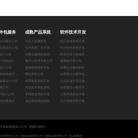
外包服务
成熟产品系统
软件技术开发
台UI设计公司
AI无人直播软件
武汉商城系统开发公司
品图设计公司
杭州系统二次开发公司
长沙休闲游戏开发
P设计公司
付费点播系统源码
西安抖音小游戏开发公司
PT定制设计
预约小程序开发公司
微商城开发公司
图设计公司
宠物管理系统开发
合肥企业微信制作公司
北京漫画插画设计公司
网站开发公司
合肥微信小程序定制开发
销册设计公司
闲置电商系统开发
北京私域引流活动开发
画公司
内容发布系统源码
合肥微信小程序开发公司
PT设计公司
手机租赁系统开发
上海商城系统开发公司
广州微信长图推文设计
成品游戏系统源码
北京营销系统开发公司
庆原创海报设计公司
贵阳H5制作
阳卡通IP设计公司
太原H5游戏制作公司
成都H5开发制作公司
海口H5案例