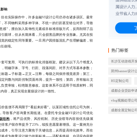
其影响
在实际操作中，许多金融VI设计公司仍存在诸多误区。最常
下，不同物料采用多种字体、不统一的行距甚至错位对齐，导致
意感”，擅自加入装饰性元素或非标准排版方式，反而削弱了品
吸引眼球，但从长期来看，只会损害品牌的专业形象。尤其在投
视觉的稳定性同等重要。一旦用户因排版混乱产生理解偏差，轻
信任崩塌。
热门标签
长沙互动游戏开
套可复用、可执行的标准化排版框架。建议从以下几个维度入
》，明确字体、字号、行距、段落间距、对齐方式等基本参数；
郑州banner设计
主标题→子标题→正文→注释，每级之间保持视觉差异；第三，
），通过固定列数与间距控制页面布局，提升一致性；第四，所有输出文
H5定制公司
人负责审核，杜绝随意修改。这套体系不仅适用于纸质材料，同
成都企业贷款申
示内容，真正实现全案级设计的一致性。
vlog视频处理公
值便不再局限于“看起来好看”。以某区域性信托公司为例，
成都全屋定制公
，导致客户咨询量长期低迷。在委托专业金融VI设计公司优化
版结构
，将产品优势、风控机制、历史业绩等内容按优先级展
得客户留存率提升了23%，续投意愿显著增强。这一案例充分
知成本，引导注意力聚焦于关键信息，从而提高转化效率。而在
更将成为衡量设计能力的新标准——适配多终端、自适应内容密