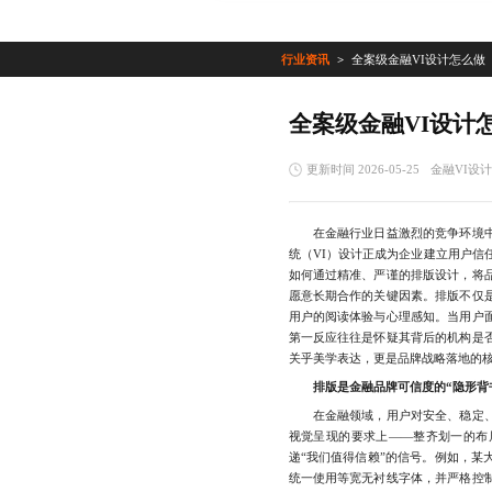
行业资讯
全案级金融VI设计怎么做
全案级金融VI设计
更新时间 2026-05-25
金融VI设
在金融行业日益激烈的竞争环境中
统（VI）设计正成为企业建立用户信
如何通过精准、严谨的排版设计，将
愿意长期合作的关键因素。排版不仅
用户的阅读体验与心理感知。当用户
第一反应往往是怀疑其背后的机构是
关乎美学表达，更是品牌战略落地的
排版是金融品牌可信度的“隐形背
在金融领域，用户对安全、稳定、
视觉呈现的要求上——整齐划一的布
递“我们值得信赖”的信号。例如，某
统一使用等宽无衬线字体，并严格控