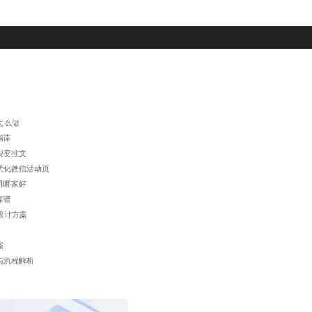
怎么做
指南
裂变推文
优化微信活动页
司哪家好
靠谱
设计方案
案
与流程解析