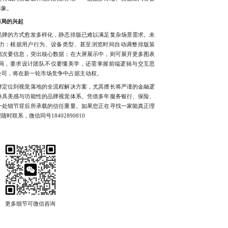
形象。
布局的兴起
牌的方式愈发多样化，静态排版已难以满足复杂场景需求。未
现力：根据用户行为、设备类型、甚至浏览时间自动调整排版策
缩次要信息，突出核心数据；在大屏展示中，则可展开更多图表
局，要求设计团队不仅要懂美学，还需掌握前端逻辑与交互思
公司，将在新一轮市场竞争中占据主动权。
定位到视觉落地的全流程解决方案，尤其擅长将严谨的金融逻
兼具美感与功能性的品牌视觉体系。凭借多年服务银行、保险、
一处细节背后所承载的信任重量。如果您正在寻找一家能真正理
联系，微信同号18402890810