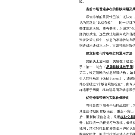
险。
当前市场普遍存在的排版问题及
尽管排版的重要性已被广泛认知，但
见的问题是“风格杂糅”——同一品牌
整体形象涣散。更有甚者，为追求“创
牌的权威性。这些做法短期内或许能
资者决策过程中，信息的准确传达与
则造成沟通成本上升，重则可能导致
建立标准化排版框架的通用方法
要解决上述问题，关键在于建立一
手：第一，制定《
品牌排版规范手册
第二，设定清晰的信息层级结构，如
引入网格系统（Grid System
件必须经过“排版合规性检查”，由专
样适用于网页、移动端界面及动态展
优秀排版带来的实际价值转化
当排版真正服务于品牌战略时，其价
其原宣传册因排版杂乱、重点不突出
后，重新梳理信息流，采用
模块化排
开，辅以统一的视觉符号系统，最终使
说明，精准的排版能够降低用户的认
数字化时代，响应式排版与动态布局