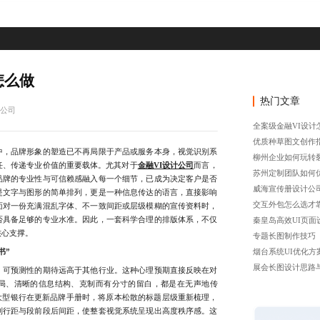
怎么做
热门文章
计公司
全案级金融VI设计
优质种草图文创作
，品牌形象的塑造已不再局限于产品或服务本身，视觉识别系
柳州企业如何玩转
任、传递专业价值的重要载体。尤其对于
金融VI设计公司
而言，
苏州定制团队如何
品牌的专业性与可信赖感融入每一个细节，已成为决定客户是否
威海宣传册设计公
是文字与图形的简单排列，更是一种信息传达的语言，直接影响
交互外包怎么选才
面对一份充满混乱字体、不一致间距或层级模糊的宣传资料时，
否具备足够的专业水准。因此，一套科学合理的排版体系，不仅
秦皇岛高效UI页面
核心支撑。
专题长图制作技巧
书”
烟台系统UI优化方
展会长图设计思路
可预测性的期待远高于其他行业。这种心理预期直接反映在对
局、清晰的信息结构、克制而有分寸的留白，都是在无声地传
大型银行在更新品牌手册时，将原本松散的标题层级重新梳理，
制行距与段前段后间距，使整套视觉系统呈现出高度秩序感。这