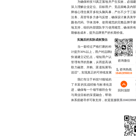
为确保科技VI真正落地并产生实效，必须建
深入理解企业定位、目标用户、竞品策略及内
牌核心理念展开多轮头脑风暴，产出不少于三
法务、高管等多方参与反馈，确保设计兼具美
颜色代码、字体清单、使用规范的完整品牌手
地支持，组织内部团队学习使用规范，确保所
期修改成本，提升品牌资产的长期价值。
实施后的实际成效预估
当一套经过严格打磨的科技VI被全面推行后
计提升30%以上，用户对品牌的“专业感”评价
快速建立记忆点，缩短用户认知路径；在合作洽
管理有序的形象，从而提高谈判成功率；长远
助力融资、并购、渠道拓展等战略动作顺利推进
咨询热线
说话”，实现真正的可持续发展。
18402890810
我们专注于科技VI领域的系统化设计与落地
了丰富的实战经验与标准化流程。从需求分析
进，确保每一个细节都符合专业标准与业务需
回到顶部
与商业目标的深度融合，帮助客户打造具有持
体系搭建寻求可靠支持，欢迎直接联系184028908