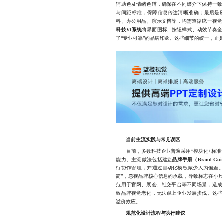
辅助色及情绪色谱，确保在不同媒介下保持一
与间距标准，保障信息传达清晰准确；最后是
料、办公用品、演示文档等，均需遵循统一视
科技VI系统
将界面图标、按钮样式、动效节奏
了“专业可靠”的品牌印象。这些细节的统一，正
当前主流实践与常见误区
目前，多数科技企业普遍采用“模块化+标准化
能力。主流做法包括建立
品牌手册（Brand Guid
行协作管理，并通过自动化模板减少人为偏差
简”，忽视品牌核心信息的承载，导致标志在小
范用于官网、展会、社交平台等不同场景，造
致品牌视觉老化，无法跟上企业发展步伐。这些
溢价效应。
规范化设计流程与执行建议