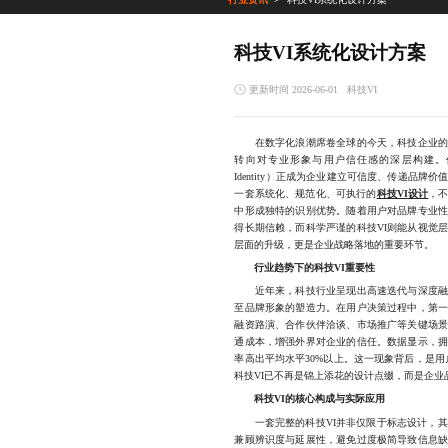
科技VI系统化设计方案
更新时间 2026-06-01
科技VI
在数字化浪潮席卷全球的今天，科技企业的品
转向对专业形象与用户信任感的深层构建。作为
Identity）正成为企业建立可信度、传递品
一套系统化、规范化、可执行的
科技VI设计
，
中形成独特的识别优势。随着用户对品牌专业
得长期信赖，而科学严谨的科技VI则能从视觉
层面的升级，更是企业战略落地的重要环节。
行业趋势下的科技VI重要性
近年来，科技行业呈现出高速迭代与深度融合
至品牌形象的塑造力。在用户决策过程中，第
融资路演、合作伙伴洽谈、市场推广等关键场景
通成本，增强外界对企业的信任。数据显示，拥
率高出平均水平30%以上。这一现象背后，是用户
科技VI已不再是锦上添花的设计点缀，而是企
科技VI的核心构成与实际应用
一套完整的科技VI并非仅限于标志设计，其体
兼顾辨识度与延展性，避免过度极简导致信息