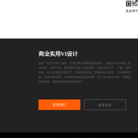
商业实用VI设计
提供一站式VI设计服务，打造完整品牌视觉识别体系，涵盖LOGO原创、标
准色彩、专用字体、基础图形等核心视觉规范，同步定制名片、工服、宣传
物料、办公系统等应用设计。坚持量身定制，拒绝模板化套用，让品牌视觉
统一且极具辨识度，从视觉层面传递品牌内核，助力企业树立专业、规整的
品牌形象，适配全场景品牌传播需求。
联系我们
查看更多